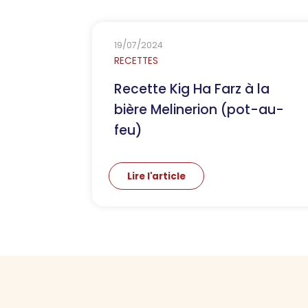
/
/
19
07
2024
RECETTES
Recette Kig Ha Farz à la
bière Melinerion (pot-au-
feu)
Lire l'article