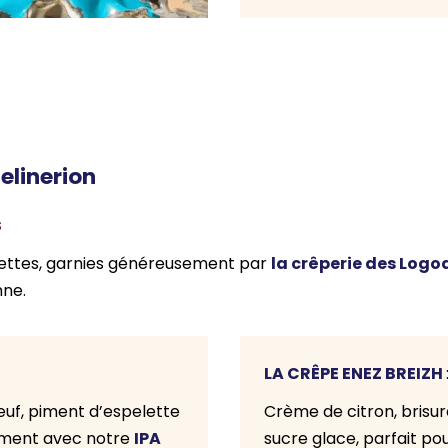
elinerion
s
la crêperie des Log
alettes, garnies généreusement par
nne.
LA CRÊPE ENEZ BREIZH
uf, piment d’espelette
Crème de citron, brisu
IPA
tement avec notre
sucre glace, parfait p