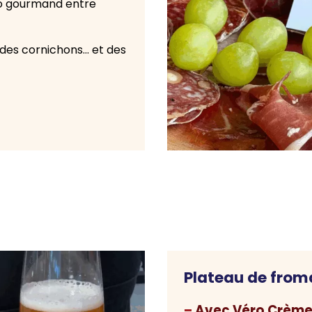
éro gourmand entre
des cornichons… et des
Plateau de froma
–
Avec Véro Crème