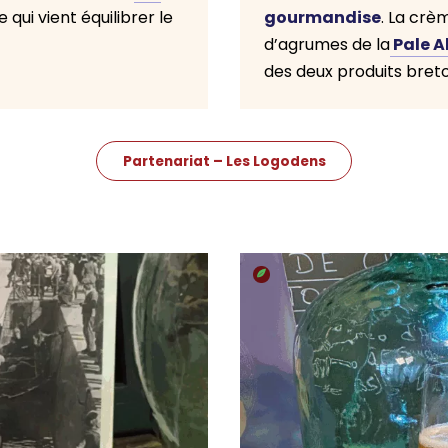
gourmandise
qui vient équilibrer le
. La crè
Pale A
d’agrumes de la
des deux produits breto
Partenariat – Les Logodens