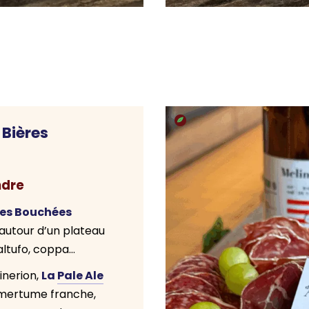
 Bières
ndre
les Bouchées
autour d’un plateau
altufo, coppa…
La
Pale Ale
inerion,
mertume franche,