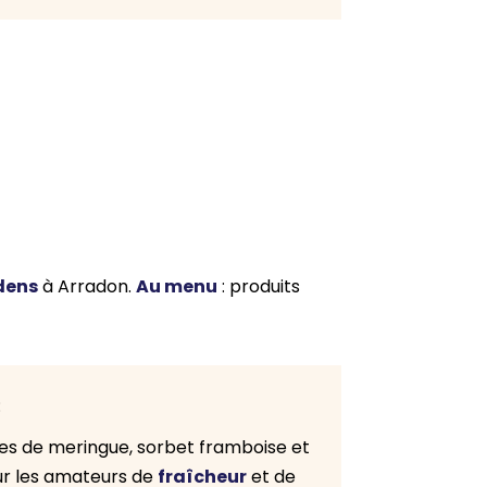
odens
Au menu
à Arradon.
: produits
:
res de meringue, sorbet framboise et
fraîcheur
our les amateurs de
et de